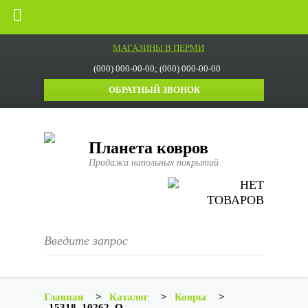
МАГАЗИНЫ В ПЕРМИ
(000) 000-00-00; (000) 000-00-00
ОБРАТНЫЙ ЗВОНОК
Планета ковров
Продажа напольных покрытий
НЕТ
ТОВАРОВ
Главная
>
Каталог
>
Ковры
>
15318_10262_O