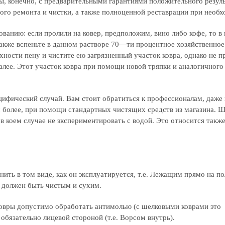
ы, конечно, с предварительными гарантиями положительного резуль
ого ремонта и чистки, а также полноценной реставрации при необх
ванию: если пролили на ковер, предположим, вино либо кофе, то 
 также вспеньте в данном растворе 70—ти процентное хозяйственное
хности пену и чистите ею загрязненный участок ковра, однако не п
Далее. Этот участок ковра при помощи новой тряпки и аналогичног
ецифический случай. Вам стоит обратиться к профессионалам, даже 
м более, при помощи стандартных чистящих средств из магазина. 
в коем случае не экспериментировать с водой. Это относится также
нить в том виде, как он эксплуатируется, т.е. Лежащим прямо на по
о должен быть чистым и сухим.
 ковры допустимо обработать антимолью (с шелковыми коврами это
обязательно лицевой стороной (т.е. Ворсом внутрь).