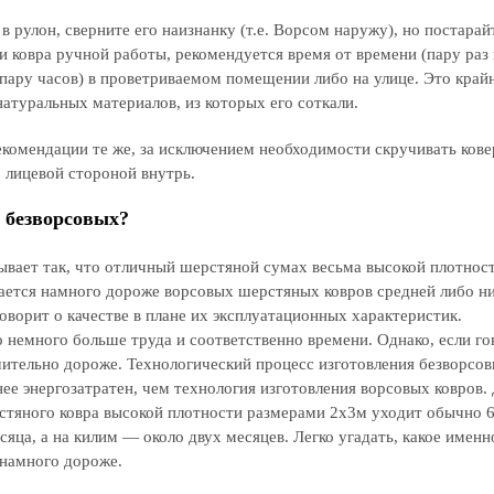
в рулон, сверните его наизнанку (т.е. Ворсом наружу), но постарай
ковра ручной работы, рекомендуется время от времени (пару раз 
а пару часов) в проветриваемом помещении либо на улице. Это край
атуральных материалов, из которых его соткали.
екомендации те же, за исключением необходимости скручивать ковер
о лицевой стороной внутрь.
 безворсовых?
Бывает так, что отличный шерстяной сумах весьма высокой плотнос
ается намного дороже ворсовых шерстяных ковров средней либо н
оворит о качестве в плане их эксплуатационных характеристик.
о немного больше труда и соответственно времени. Однако, если го
ачительно дороже. Технологический процесс изготовления безворсо
нее энергозатратен, чем технология изготовления ворсовых ковров.
рстяного ковра высокой плотности размерами 2х3м уходит обычно
яца, а на килим — около двух месяцев. Легко угадать, какое именн
 намного дороже.