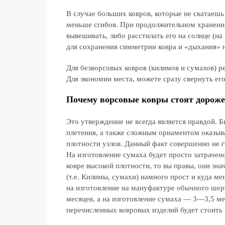
В случае больших ковров, которые не скатаешь 
меньше сгибов. При продолжительном хранении 
вывешивать, либо расстилать его на солнце (н
для сохранения симметрии ковра и «дыхания» н
Для безворсовых ковров (килимов и сумахов) р
Для экономии места, можете сразу свернуть ег
Почему ворсовые ковры стоят дороже
Это утверждение не всегда является правдой. 
плетения, а также сложным орнаментом оказыв
плотности узлов. Данный факт совершенно не г
На изготовление сумаха будет просто затрачен
ковре высокой плотности, то вы правы, они зн
(т.е. Килимы, сумахи) намного прост и куда ме
на изготовление на мануфактуре обычного ше
месяцев, а на изготовление сумаха — 3—3,5 мес
перечисленных ковровых изделий будет стоить