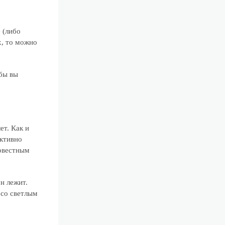
 (либо
х, то можно
бы вы
ет. Как и
активно
совестным
н лежит.
 со светлым