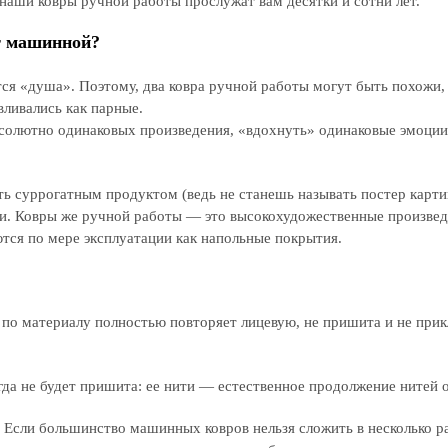
наши ковры ручной работы прослужат вам десятки и сотни лет.
т машинной?
тся «душа». Поэтому, два ковра ручной работы могут быть похожи,
вливались как парные.
абсолютно одинаковых произведения, «вдохнуть» одинаковые эмоции
 суррогатным продуктом (ведь не станешь называть постер карти
и. Ковры же ручной работы — это высокохудожественные произвед
тся по мере эксплуатации как напольные покрытия.
и по материалу полностью повторяет лицевую, не пришита и не прик
да не будет пришита: ее нити — естественное продолжение нитей 
. Если большинство машинных ковров нельзя сложить в несколько ра