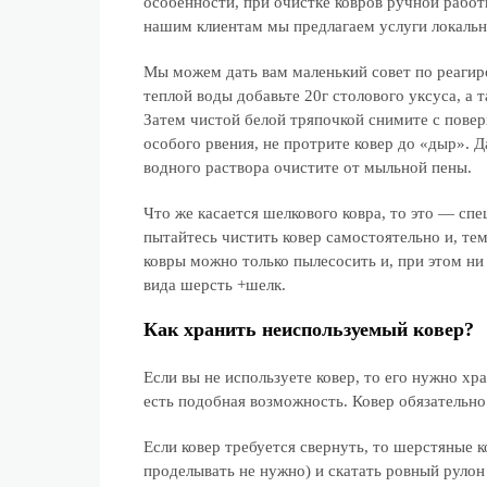
особенности, при очистке ковров ручной работ
нашим клиентам мы предлагаем услуги локальн
Мы можем дать вам маленький совет по реагиро
теплой воды добавьте 20г столового уксуса, а
Затем чистой белой тряпочкой снимите с повер
особого рвения, не протрите ковер до «дыр». 
водного раствора очистите от мыльной пены.
Что же касается шелкового ковра, то это — сп
пытайтесь чистить ковер самостоятельно и, те
ковры можно только пылесосить и, при этом ни 
вида шерсть +шелк.
Как хранить неиспользуемый ковер?
Если вы не используете ковер, то его нужно хра
есть подобная возможность. Ковер обязательн
Если ковер требуется свернуть, то шерстяные
проделывать не нужно) и скатать ровный рулон 