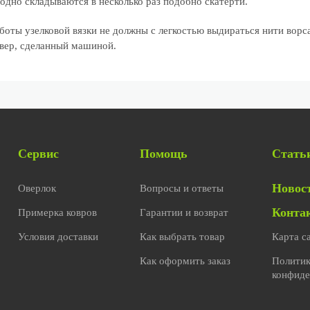
одно складываются в несколько раз подобно скатерти.
боты узелковой вязки не должны с легкостью выдираться нити ворса
овер, сделанный машиной.
Сервис
Помощь
Стать
Новос
Оверлок
Вопросы и ответы
Конта
Примерка ковров
Гарантии и возврат
Условия доставки
Как выбрать товар
Карта с
Как оформить заказ
Полити
конфиде