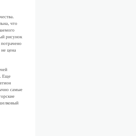
чества.
ьна, что
лаемого
ый рисунок
 потрачено
 не цена
ачей
. Еще
регион
бычно самые
торские
 шелковый