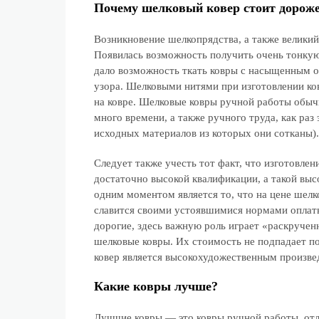
Почему шелковый ковер стоит дорож
Возникновение шелкопрядства, а также великий
Появилась возможность получить очень тонкую 
дало возможность ткать ковры с насыщенным 
узора. Шелковыми нитями при изготовлении ко
на ковре. Шелковые ковры ручной работы обычн
много времени, а также ручного труда, как раз 
исходных материалов из которых они сотканы).
Следует также учесть тот факт, что изготовле
достаточно высокой квалификации, а такой вы
одним моментом является то, что на цене шелко
славится своими устоявшимися нормами оплаты
дорогие, здесь важную роль играет «раскруче
шелковые ковры. Их стоимость не подпадает п
ковер является высокохудожественным произве
Какие ковры лучше?
Лучшие ковры — это ковры ручной работы, от