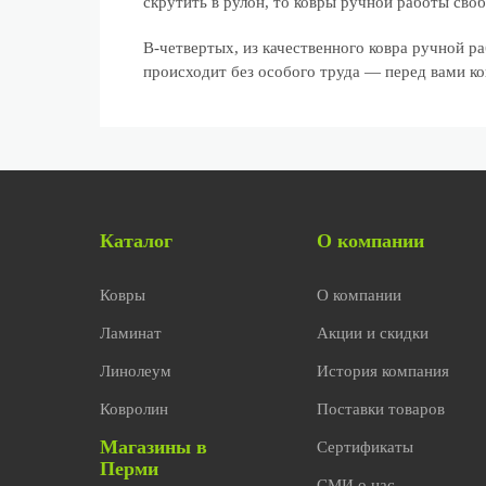
скрутить в рулон, то ковры ручной работы своб
В-четвертых, из качественного ковра ручной ра
происходит без особого труда — перед вами к
Каталог
О компании
Ковры
О компании
Ламинат
Акции и скидки
Линолеум
История компания
Ковролин
Поставки товаров
Магазины в
Сертификаты
Перми
СМИ о нас