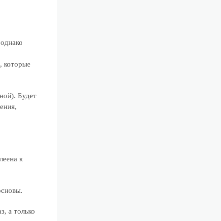
 однако
, которые
ной). Будет
ения,
леена к
основы.
з, а только