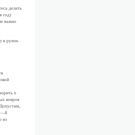
тесь делать
в год)
не важно
 в рулон.
ти
изкой
ворить о
вых ковров
 Допустим,
 6—8
о из