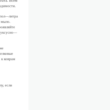
тата. Всем
одимости.
в пол—литра
 мыло.
роявляйте
о уксусно—
не
Шелковые
 к коврам
лу, если