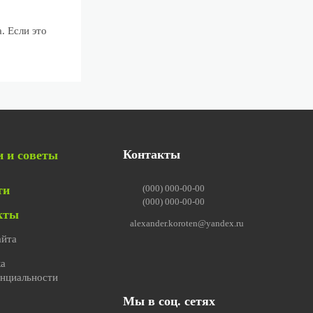
. Если это
Контакты
и и советы
ти
(000) 000-00-00
(000) 000-00-00
кты
alexander.koroten@yandex.ru
айта
ка
нциальности
Мы в соц. сетях