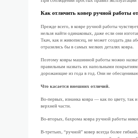
При соблюдении простых правил эксплуатации 
Как отличить ковер ручной работы о
Прежде всего, в ковре ручной работы чувствуе
нельзя найти одинаковых, даже если они изгота
Ткач, как и живописец, не может создать два 
отразились бы в самых мелких деталях ковра.
Поэтому ковры машинной работы можно назвать
правильным назвать их напольными покрытиям
дорожающие из года в год. Они не обесцениваю
Что касается внешних отличий.
Во-первых, изнанка ковра — как по цвету, так 
верхней части.
Во-вторых, бахрома ковра ручной работы никог
В-третьих, “ручной” ковер всегда более гибкий