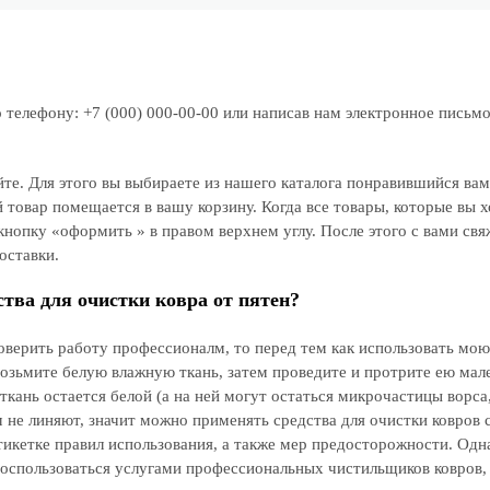
телефону: +7 (000) 000-00-00 или написав нам электронное письмо
е. Для этого вы выбираете из нашего каталога понравившийся вам
 товар помещается в вашу корзину. Когда все товары, которые вы х
нопку «оформить » в правом верхнем углу. После этого с вами свя
оставки.
тва для очистки ковра от пятен?
доверить работу профессионалм, то перед тем как использовать мо
Возьмите белую влажную ткань, затем проведите и протрите ею мал
 ткань остается белой (а на ней могут остаться микрочастицы ворса,
м не линяют, значит можно применять средства для очистки ковров 
икетке правил использования, а также мер предосторожности. Одна
воспользоваться услугами профессиональных чистильщиков ковров,