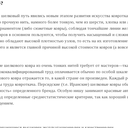
е?
 шелковый путь явились новым этапом развития искусства ковротка
прочную нить, намного более тонкую, чем из шерсти, хлопка или л
орнаментом (либо сюжетные ковры), соблюдая тончайшие линии же
вров в основном пользуются, чтобы получить насыщенный и сложн
о обладают высокой плотностью узлов, то есть на их изготовление
это и является главной причиной высокой стоимости ковров (а вовсе
ние шелкового ковра из очень тонких нитей требует от мастеров—тк
сококвалифицированный труд оплачивается обычно по особой шкале
вого ковра отражается то, в какой стране он произведен. Каждый 
 труда ковроткача. Персидские (т.е. Иранские) шелковые ковры о
нность» определенного бренда. Особую нишу занимают красивые ав
од определенные среднестатистические критерии, так как хороший
дением.
личающиеся высокими эксплуатационными и качественными