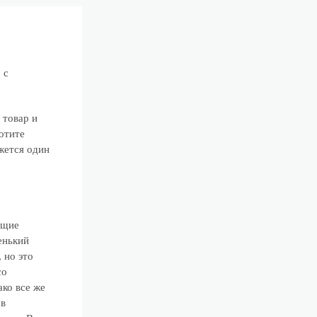
 с
 товар и
отите
жется один
ющие
енький
 но это
со
ко все же
 в