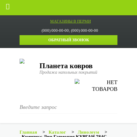
МАГАЗИНЫ В ПЕРМИ
(000) 000-00-00; (000) 000-00-00
ОБРАТНЫЙ ЗВОНОК
Планета ковров
Продажа напольных покрытий
НЕТ
ТОВАРОВ
Главная
>
Каталог
>
Линолеум
>
Комитекс Лин Гармония КУРГАН 784С