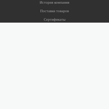
История компания
Поставки товаров
Сертификаты
СМИ о нас
Сервис
Оверлок
Примерка ковров
Условия доставки
Помощь
Вопросы и ответы
Гарантии и возврат
Как выбрать товар