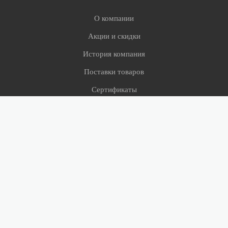
О компании
Акции и скидки
История компания
Поставки товаров
Сертификаты
СМИ о нас
Сервис
Оверлок
Примерка ковров
Условия доставки
Помощь