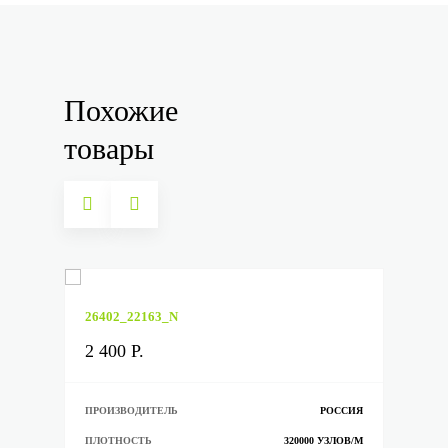
Похожие
товары
26402_22163_N
264
26402_22163_N
2 400 Р.
2 4
2 400 Р.
ССИЯ
ПРОИЗВОДИТЕЛЬ
РОССИЯ
ПРО
ЛОВ/М
ПЛОТНОСТЬ
320000 УЗЛОВ/М
ПЛО