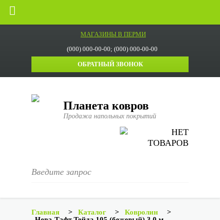
МАГАЗИНЫ В ПЕРМИ
(000) 000-00-00; (000) 000-00-00
ОБРАТНЫЙ ЗВОНОК
Планета ковров
Продажа напольных покрытий
НЕТ
ТОВАРОВ
Главная
>
Каталог
>
Ковролин
>
Нева-Тафт Тейда 105 (бежевый) 3,0 м