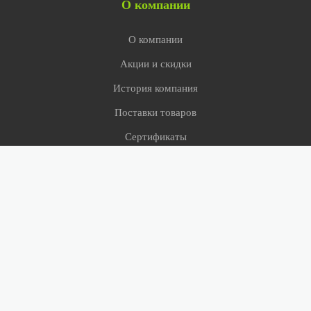
О компании
О компании
Акции и скидки
История компания
Поставки товаров
Сертификаты
СМИ о нас
Сервис
Оверлок
Примерка ковров
Условия доставки
Помощь