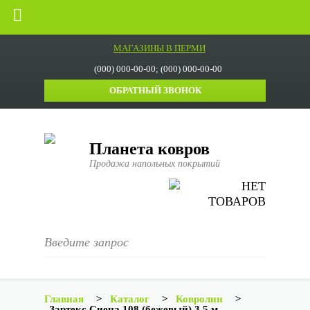
МАГАЗИНЫ В ПЕРМИ
(000) 000-00-00; (000) 000-00-00
ОБРАТНЫЙ ЗВОНОК
Планета ковров
Продажа напольных покрытий
НЕТ
ТОВАРОВ
Главная
>
Каталог
>
Ковролин
>
Зартекс Сиена 108 (бежевый) 3,5 м