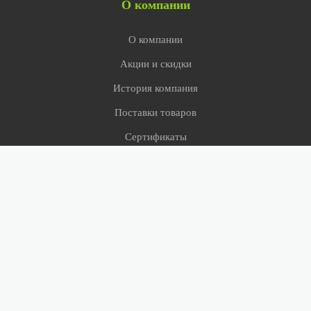
О компании
О компании
Акции и скидки
История компания
Поставки товаров
Сертификаты
СМИ о нас
Сервис
Оверлок
Примерка ковров
Условия доставки
Помощь