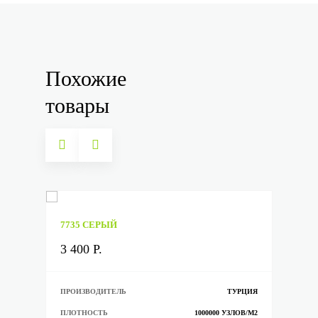
Похожие
товары
НОВОЕ
7735 СЕРЫЙ
80
8029 СЕРЫЙ
204 
3 400 Р.
3 4
3 400 Р.
3 40
РЦИЯ
ПРОИЗВОДИТЕЛЬ
ТУРЦИЯ
ПРО
ОВ/М2
ПЛОТНОСТЬ
1000000 УЗЛОВ/М2
ПЛО